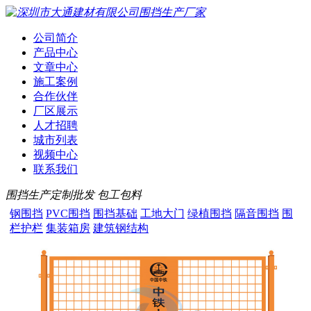
公司简介
产品中心
文章中心
施工案例
合作伙伴
厂区展示
人才招聘
城市列表
视频中心
联系我们
围挡生产定制批发 包工包料
钢围挡
PVC围挡
围挡基础
工地大门
绿植围挡
隔音围挡
围
栏护栏
集装箱房
建筑钢结构