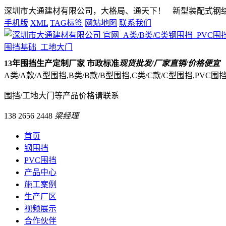
深圳市大通建材有限公司，大格局、通天下！
新型装配式钢结构
手机版
XML
TAG标签
网站地图
联系我们
13
年围挡生产定制厂家 市政标准
现货批发/厂家直销/价格便宜
A类/A款/A型围挡,B类/B款/B型围挡,C类/C款/C型围挡,PVC
围挡/工地大门等产品价格请联系
138 2656 2448
梁经理
首页
钢围挡
PVC围挡
产品中心
施工案例
生产厂区
视频展示
合作伙伴