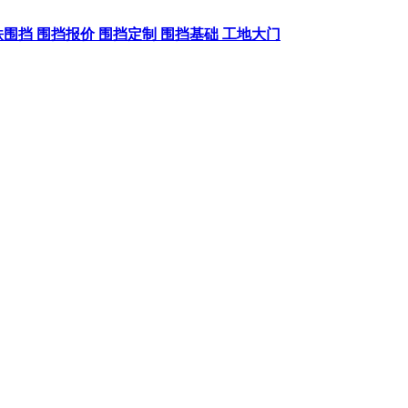
铁围挡
围挡报价
围挡定制
围挡基础
工地大门