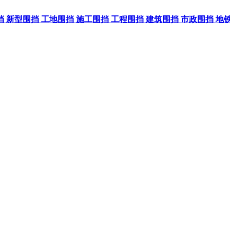
挡
新型围挡
工地围挡
施工围挡
工程围挡
建筑围挡
市政围挡
地