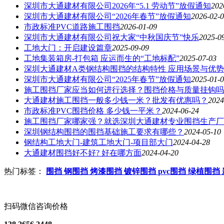
深圳市大通建材有限公司2026年“5.1 劳动节”放假通知
202
深圳市大通建材有限公司“2026年春节”放假通知
2026-02-
市政标准PVC道路施工围挡
2026-01-09
深圳市大通建材有限公司祝大家“中秋国庆节”快乐
2025-0
工地大门：开启建设篇章
2025-09-09
工地集装箱房-打包箱 应运而生的“工地标配”
2025-07-03
深圳大通建材A类钢结构围挡的结构特性 应用场景与优势
深圳市大通建材有限公司“2025年春节”放假通知
2025-01-
施工围挡厂家应当如何进行选择？围挡价格与质量挂钩吗
大通建材施工围挡一般多少钱一米？批发有优惠吗？
2024
市政标准PVC围挡价格 多少钱一平米？
2024-06-24
施工围挡厂家哪家强？就选深圳大通建材专业围挡生产厂
深圳钢结构围挡的围挡基础施工要求有哪些？
2024-05-10
钢结构工地大门-建筑工地大门-项目部大门
2024-04-28
大通建材围挡好不好? 好在哪方面
2024-04-20
热门标签：
围挡
钢围挡
烤漆围挡
镀锌围挡
pvc围挡
绿植围挡
扫码微信咨询价格