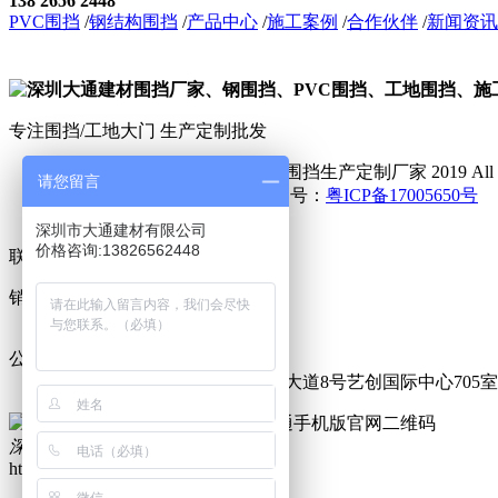
138 2656 2448
PVC围挡
/
钢结构围挡
/
产品中心
/
施工案例
/
合作伙伴
/
新闻资讯
专注围挡/工地大门 生产定制批发
© 深圳市大通建材有限公司钢围挡生产定制厂家 2019 All Right
请您留言
网案备案：6554557号 ICP备案号：
粤ICP备17005650号
深圳市大通建材有限公司
价格咨询:13826562448
联系我们
销售热线：
138 2656 2448
公司地址：
广东深圳龙华观澜街道高尔夫大道8号艺创国际中心705室
大通手机版官网二维码
深圳市大通建材有限公司
https://www.dtgssz.com/