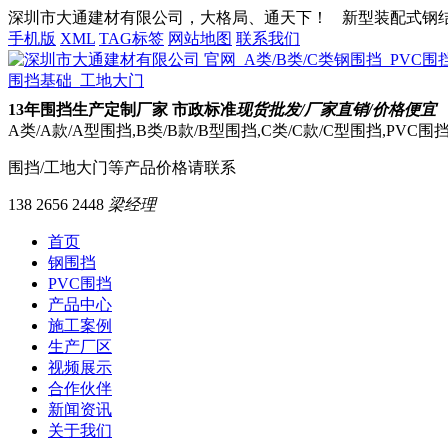
深圳市大通建材有限公司，大格局、通天下！
新型装配式钢结构
手机版
XML
TAG标签
网站地图
联系我们
13
年围挡生产定制厂家 市政标准
现货批发/厂家直销/价格便宜
A类/A款/A型围挡,B类/B款/B型围挡,C类/C款/C型围挡,PVC
围挡/工地大门等产品价格请联系
138 2656 2448
梁经理
首页
钢围挡
PVC围挡
产品中心
施工案例
生产厂区
视频展示
合作伙伴
新闻资讯
关于我们