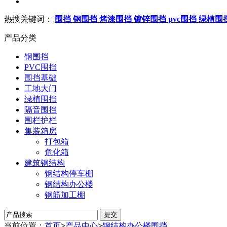
热搜关键词：
围挡
钢围挡
烤漆围挡
镀锌围挡
pvc围挡
绿植围
产品分类
钢围挡
PVC围挡
围挡基础
工地大门
绿植围挡
隔音围挡
围栏护栏
集装箱房
打包箱
危化箱
建筑钢结构
钢结构停车棚
钢结构办公楼
钢筋加工棚
当前位置：
首页
>
产品中心
>
钢结构办公楼围挡