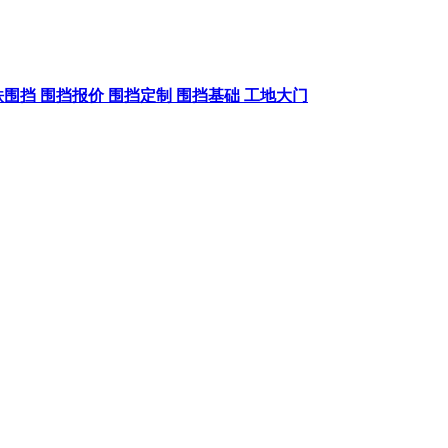
铁围挡
围挡报价
围挡定制
围挡基础
工地大门