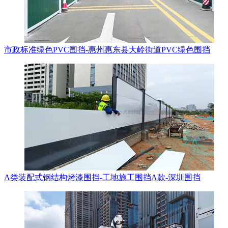
市政标准绿色PVC围挡-惠州惠东县大岭街道PVC绿色围挡
A类装配式钢结构烤漆围挡-工地施工围挡A款-深圳围挡