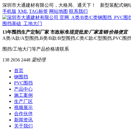
深圳市大通建材有限公司，大格局、通天下！
新型装配式钢结构
手机版
XML
TAG标签
网站地图
联系我们
13
年围挡生产定制厂家 市政标准
现货批发/厂家直销/价格便宜
A类/A款/A型围挡,B类/B款/B型围挡,C类/C款/C型围挡,PVC
围挡/工地大门等产品价格请联系
138 2656 2448
梁经理
首页
钢围挡
PVC围挡
产品中心
施工案例
生产厂区
视频展示
合作伙伴
新闻资讯
关于我们