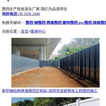
围挡生产批发源头厂家-我们为品质而生
询价电话
138 2656 2448
热搜关键词：
围挡
钢围挡
烤漆围挡
镀锌围挡
pvc围挡
绿植围
当前位置：
首页
>
案例中心
新型钢结构烤漆围挡定制款-深圳市道路整改工程围挡施工