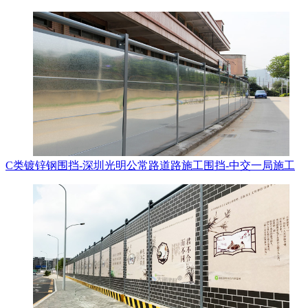
C类镀锌钢围挡-深圳光明公常路道路施工围挡-中交一局施工