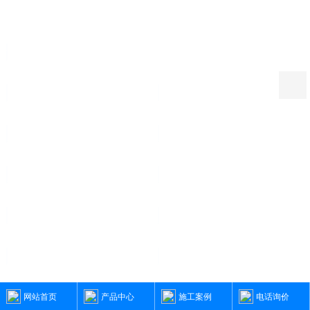
烤漆钢围挡-半龙骨款（可
10级以上台风）
C围挡/市政围挡白色款
工程项目标准工地大门 -深圳工地标
化大门 支持定制
开门-钢结构工地大门 可
工地烤漆双开门围挡立柱款 钢结构
定制化生产
大门-可定制
工地大门 支持按需定制
标化工地大门-简易工地大门生产定
制-标准工地入口大门
新标准工地大门-大门尺寸
围挡基础块/水泥块-围挡基础墩厂家
色等可按需定制
直销
材推出一款新型环保围挡
A型围挡-2米5高新标准钢围挡-围挡
础块 现货批发
厂家直销
网站首页
产品中心
施工案例
电话询价
米高新型钢围挡-B型围挡
C型围挡-2米高装配式钢围挡厂家包