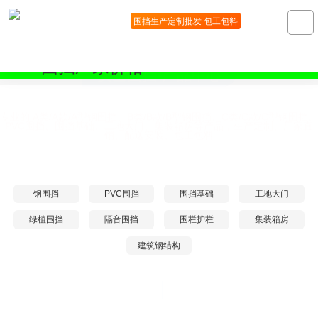
围挡生产定制批发 包工包料
围挡厂家价格 ☏138 2656 2448
安全围挡•产品中心
专业的 A类/A款/A型钢围挡、B类/B款/B型钢围挡、C类/C款/C型钢围挡、
PVC围挡、围挡基础、工地大门、集装箱房等产品，生产定制、厂家直
销、配送安装、包工包料
钢围挡
PVC围挡
围挡基础
工地大门
绿植围挡
隔音围挡
围栏护栏
集装箱房
建筑钢结构
2.5米高A类烤漆钢围挡-全龙骨款
（抵御10级以上台风）