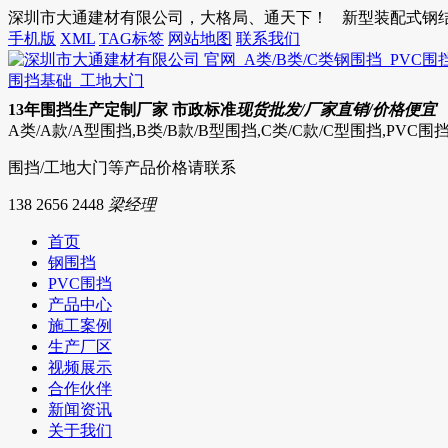
深圳市大通建材有限公司，大格局、通天下！
新型装配式钢结构
手机版
XML
TAG标签
网站地图
联系我们
13
年围挡生产定制厂家 市政标准
现货批发/厂家直销/价格便宜
A类/A款/A型围挡,B类/B款/B型围挡,C类/C款/C型围挡,PVC
围挡/工地大门等产品价格请联系
138 2656 2448
梁经理
首页
钢围挡
PVC围挡
产品中心
施工案例
生产厂区
视频展示
合作伙伴
新闻资讯
关于我们