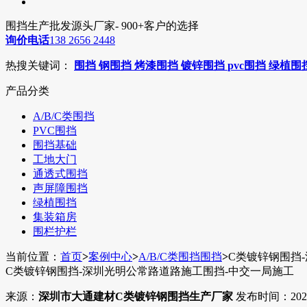
围挡生产批发源头厂家- 900+客户的选择
询价电话
138 2656 2448
热搜关键词：
围挡
钢围挡
烤漆围挡
镀锌围挡
pvc围挡
绿植围
产品分类
A/B/C类围挡
PVC围挡
围挡基础
工地大门
通透式围挡
声屏障围挡
绿植围挡
集装箱房
围栏护栏
当前位置：
首页
>
案例中心
>
A/B/C类围挡围挡
>
C类镀锌钢围挡
C类镀锌钢围挡-深圳光明公常路道路施工围挡-中交一局施工
来源：
深圳市大通建材C类镀锌钢围挡生产厂家
发布时间：2025-