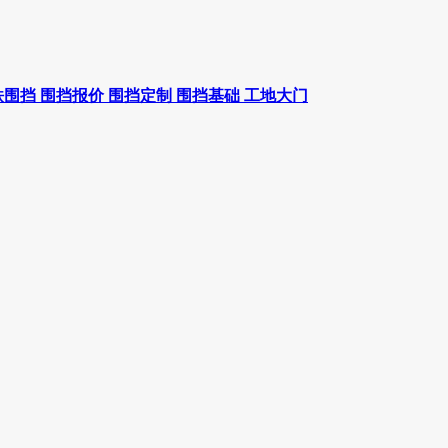
铁围挡
围挡报价
围挡定制
围挡基础
工地大门