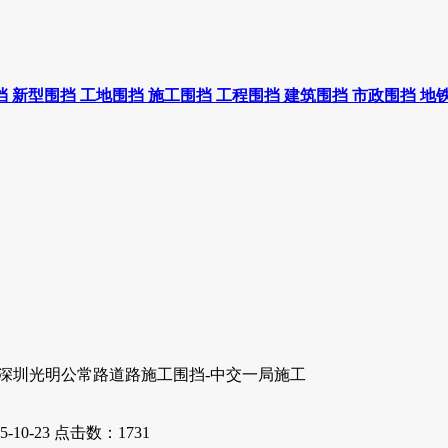
挡
新型围挡
工地围挡
施工围挡
工程围挡
建筑围挡
市政围挡
地
-深圳光明公常路道路施工围挡-中交一局施工
10-23
点击数：1731