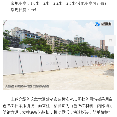
常规高度：
1.8
米、
2
米、
2.2
米、
2.5
米
(
其他高度可定做）
常规长度：
3
米
上述介绍的这款大通建材市政标准
PVC
围挡的围墙板采用白
色
PVC
长条版拼接，而立柱、横管均为白色
PVC
材料，内部均衬
塑钢方通，立柱底板为钢板，机动灵活，快速拆装，简单快捷牢