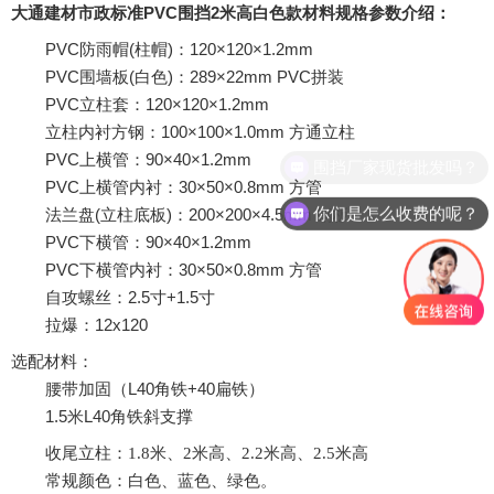
大通建材市政标准
PVC
围挡
2
米高白色款材料规格参数介绍：
PVC
防雨帽
(
柱帽
)
：
120
×
120
×
1.2mm
PVC
围墙板
(
白色
)
：
289
×
22mm PVC
拼装
PVC
立柱套：
120
×
120
×
1.2mm
立柱内衬方钢：
100
×
100
×
1.0mm
方通立柱
PVC
上横管：
90
×
40
×
1.2mm
围挡厂家现货批发吗？
PVC
上横管内衬：
30
×
50
×
0.8mm
方管
你们是怎么收费的呢？
法兰盘
(
立柱底板
)
：
200
×
200
×
4.5mm
钢板
PVC
下横管：
90
×
40
×
1.2mm
PVC
下横管内衬：
30
×
50
×
0.8mm
方管
自攻螺丝：
2.5
寸
+1.5
寸
拉爆：
12x120
选配材料：
腰带加固（
L40
角铁
+40
扁铁）
1.5
米
L40
角铁斜支撑
收尾立柱：
1.8
米、
2
米高、
2.2
米高、
2.5
米高
常规颜色：白色、蓝色、绿色。