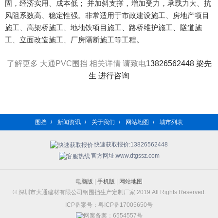
固，经济实用、成本低； 并加斜支撑，增加受力，承载力大、抗
风阻系数高、稳定性强。非常适用于市政建设施工、房地产项目
施工、高架桥施工、地地铁项目施工、路桥维护施工、隧道施
工、立面改造施工、厂房隔断施工等工程。
了解更多 大通PVC围挡 相关详情 请致电
13826562448
梁先
生
进行咨询
围挡
/
新闻资讯
/
关于我们
/
网站地图
/
城市列表
快速获取报价:13826562448
官方网址:www.dtgssz.com
电脑版
|
手机版
|
网站地图
© 深圳市大通建材有限公司钢围挡生产定制厂家 2019 All Rights Reserved.
ICP备案号：粤ICP备17005650号
网案备案：6554557号