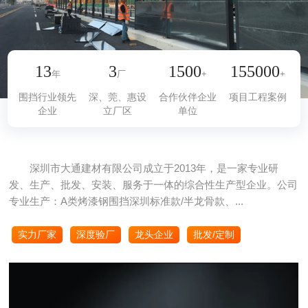
13
3
1500
155000
年
厂
+
+
围挡行业领先
深、莞、惠设
合作伙伴企业
项目工程案例
企业
立厂区
单位
深圳市大通建材有限公司成立于2013年，是一家专业研
发、生产、批发、安装、服务于一体的综合性生产型企业。公司
专业生产：A类烤漆钢围挡深圳标准款/半龙骨款、...
实力厂家
深度验厂
龙头企业
批发/定制