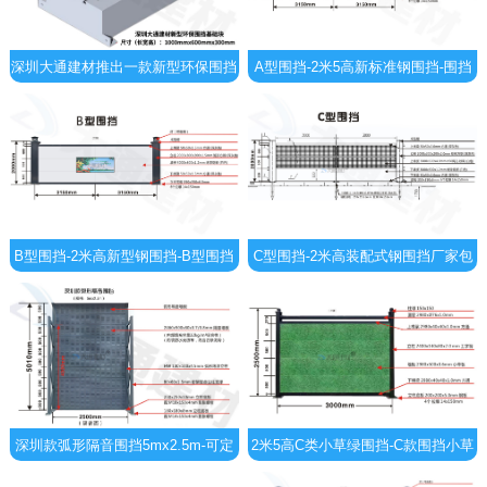
深圳大通建材推出一款新型环保围挡
A型围挡-2米5高新标准钢围挡-围挡
基础块 现货批发
厂家直销
B型围挡-2米高新型钢围挡-B型围挡
C型围挡-2米高装配式钢围挡厂家包
全龙骨款（标准款）
工包料
深圳款弧形隔音围挡5mx2.5m-可定
2米5高C类小草绿围挡-C款围挡小草
制化生产
绿