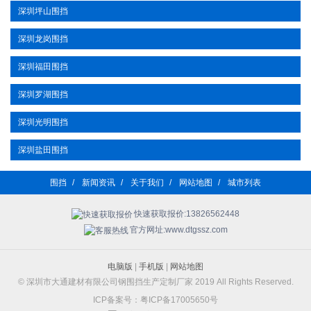
深圳坪山围挡
深圳龙岗围挡
深圳福田围挡
深圳罗湖围挡
深圳光明围挡
深圳盐田围挡
围挡
/
新闻资讯
/
关于我们
/
网站地图
/
城市列表
快速获取报价:13826562448
官方网址:www.dtgssz.com
电脑版
|
手机版
|
网站地图
© 深圳市大通建材有限公司钢围挡生产定制厂家 2019 All Rights Reserved.
ICP备案号：粤ICP备17005650号