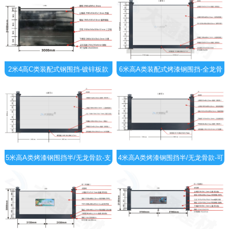
2米4高C类装配式钢围挡-镀锌板款
6米高A类装配式烤漆钢围挡-全龙骨
定制款
5米高A类烤漆钢围挡半/无龙骨款-支
4米高A类烤漆钢围挡半/无龙骨款-可
持定制生产
定制