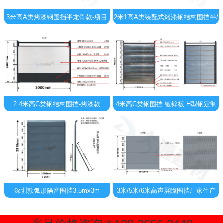
3米高A类烤漆钢围挡半龙骨款-项目
2米1高A类装配式烤漆钢结构围挡半/
工程围挡
无龙骨款
2.4米高C类钢结构围挡-烤漆款
4米高C类钢围挡 镀锌板 H型钢定制
款
深圳款弧形隔音围挡3.5mx3m
3米/5米/6米高声屏障围挡厂家生产
定制批发