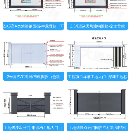
2米5高A类烤漆钢围挡-半龙骨款（可
2.5米高A类烤漆钢围挡-全龙骨款
抵御10级以上台风）
（抵御10级以上台风）
2米高PVC围挡/市政围挡白色款
工程项目标准工地大门 -深圳工地标
化大门 支持定制
工地烤漆双开门-钢结构工地大门 可
工地烤漆双开门围挡立柱款 钢结构