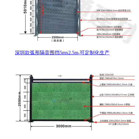
深圳款弧形隔音围挡5mx2.5m-可定制化生产