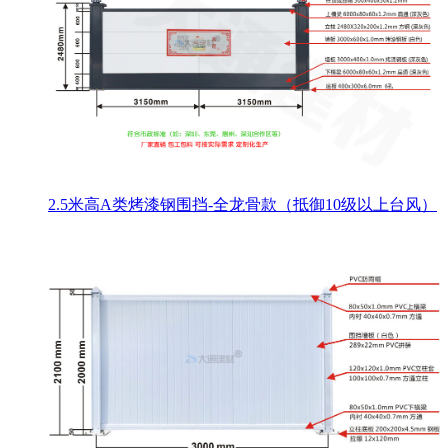
2.5米高A类烤漆钢围挡-全龙骨款（抵御10级以上台风）