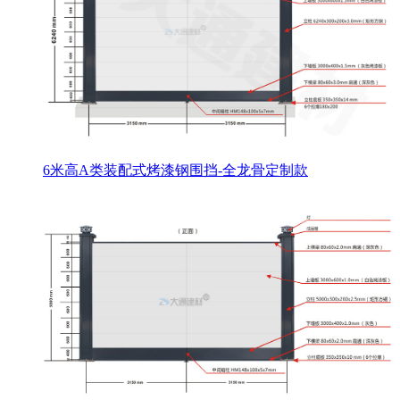
6米高A类装配式烤漆钢围挡-全龙骨定制款