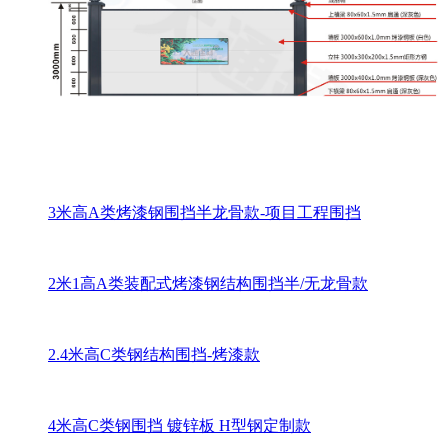
3米高A类烤漆钢围挡半龙骨款-项目工程围挡