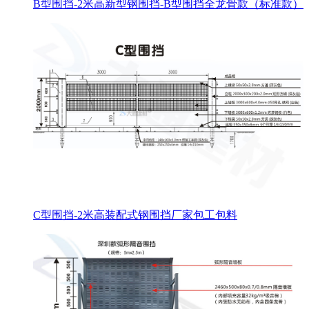
B型围挡-2米高新型钢围挡-B型围挡全龙骨款（标准款）
C型围挡-2米高装配式钢围挡厂家包工包料