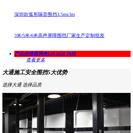
2米1高A类装配式烤漆钢结构围挡半/无龙骨款
2.4米高C类钢结构围挡-烤漆款
4米高C类钢围挡 镀锌板 H型钢定制款
深圳款弧形隔音围挡3.5mx3m
3米/5米/6米高声屏障围挡厂家生产定制批发
产品价格咨询
☏138 2656 2448
查看更多