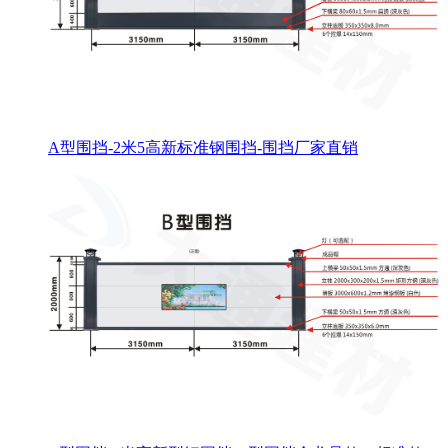
A型围挡-2米5高新标准钢围挡-围挡厂家直销