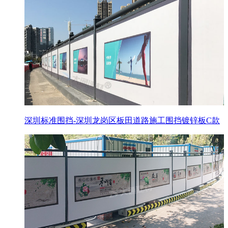
深圳标准围挡-深圳龙岗区板田道路施工围挡镀锌板C款