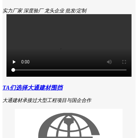
3
厂
深、莞、惠设立厂区
1500
+
合作伙伴企业单位
155000
+
项目工程案例
深圳市大通建材有限公司成立于2013年，是一家专业研发、生
产、批发、安装、服务于一体的综合性生产型企业。公司专业
生产：A类烤漆钢围挡深圳标准款/半龙骨款、...
实力厂家
深度验厂
龙头企业
批发/定制