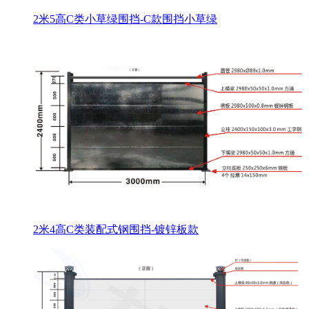
2米5高C类小草绿围挡-C款围挡小草绿
2米4高C类装配式钢围挡-镀锌板款