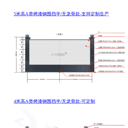
5米高A类烤漆钢围挡半/无龙骨款-支持定制生产
4米高A类烤漆钢围挡半/无龙骨款-可定制