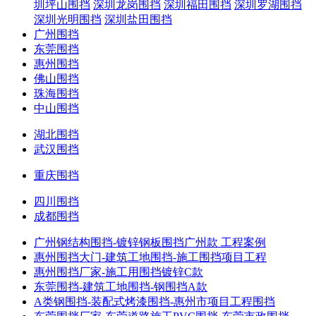
圳坪山围挡
深圳龙岗围挡
深圳福田围挡
深圳罗湖围挡
深圳光明围挡
深圳盐田围挡
广州围挡
东莞围挡
惠州围挡
佛山围挡
珠海围挡
中山围挡
湖北围挡
武汉围挡
重庆围挡
四川围挡
成都围挡
广州钢结构围挡-镀锌钢板围挡广州款 工程案例
惠州围挡大门-建筑工地围挡-施工围挡项目工程
惠州围挡厂家-施工用围挡镀锌C款
东莞围挡-建筑工地围挡-钢围挡A款
A类钢围挡-装配式烤漆围挡-惠州市项目工程围挡