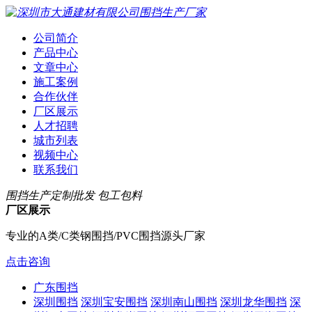
公司简介
产品中心
文章中心
施工案例
合作伙伴
厂区展示
人才招聘
城市列表
视频中心
联系我们
围挡生产定制批发 包工包料
厂区展示
专业的A类/C类钢围挡/PVC围挡源头厂家
点击咨询
广东围挡
深圳围挡
深圳宝安围挡
深圳南山围挡
深圳龙华围挡
深